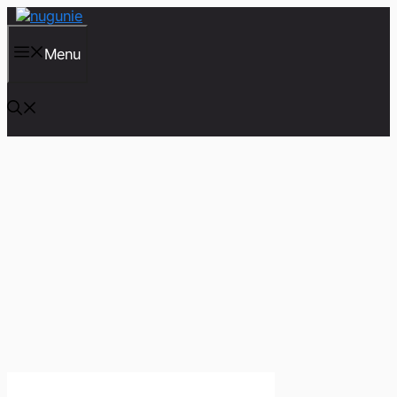
컨
텐
츠
Menu
로
건
너
뛰
기