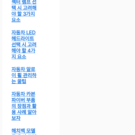
젝터 램프 선
택 시 고려해
야 할 3가지
요소
자동차 LED
헤드라이트
선택 시 고려
해야 할 4가
지 요소
자동차 알로
이 휠 관리하
는 꿀팁
자동차 카본
파이버 부품
의 장점과 활
용 사례 알아
보자
해치백 모델