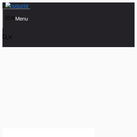
컨
텐
츠
Menu
로
건
너
뛰
기