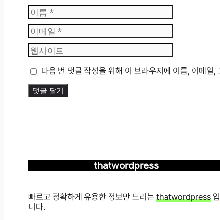
이
름
이
메
웹
일
사
이
다음 번 댓글 작성을 위해 이 브라우저에 이름, 이메일
트
thatwordpress
빠르고 정확하게 유용한 정보만 드리는
thatwordpress
입
니다.