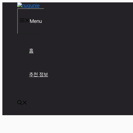
컨
텐
츠
Menu
로
건
너
뛰
기
홈
추천 정보