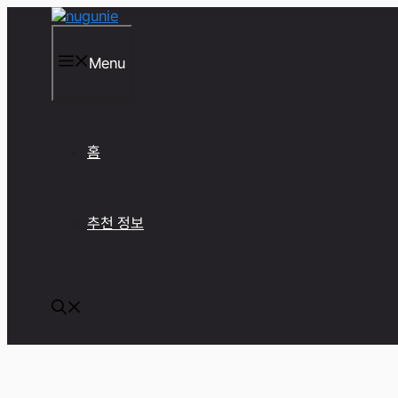
컨
텐
츠
Menu
로
건
너
뛰
기
홈
추천 정보