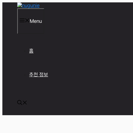
컨
텐
츠
Menu
로
건
너
뛰
기
홈
추천 정보