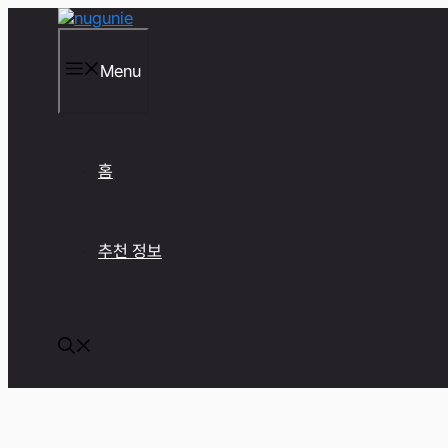
컨
텐
츠
Menu
로
건
너
뛰
기
홈
추천 정보