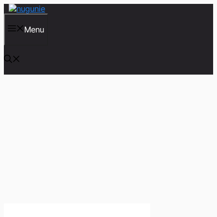
컨
텐
츠
Menu
로
건
너
뛰
기