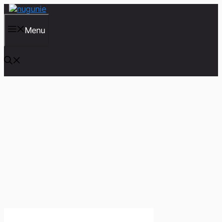
컨
텐
츠
Menu
로
건
너
뛰
기