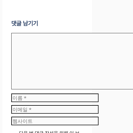
댓글 남기기
댓
글
이
름
이
메
웹
일
사
이