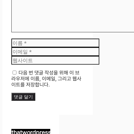
이
름
이
메
웹
일
사
이
다음 번 댓글 작성을 위해 이 브
트
라우저에 이름, 이메일, 그리고 웹사
이트를 저장합니다.
thatwordpress