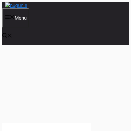
컨
텐
츠
Menu
로
건
너
뛰
기